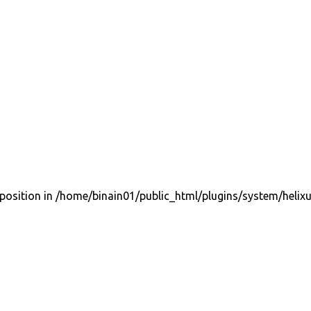
position in /home/binain01/public_html/plugins/system/helixu