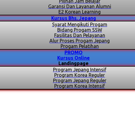
Pilihan Jam Belajar
Garansi Dan Layanan Alumni
E2 Korean Learning
Kursus Bhs. Jepang
Syarat Mengikuti Progam
Bidang Progam SSW
Fasilitas Dan Pelayanan
Alur Proses Progam Jepang
Progam Pelatihan
PROMO
Kursus Online
Landingpage
Program Jepang Intensif
Program Korea Reguler
Program Jepang Reguler
Program Korea Intensif