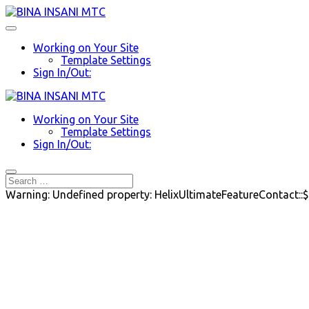
Working on Your Site
Template Settings
Sign In/Out:
Working on Your Site
Template Settings
Sign In/Out:
Warning: Undefined property: HelixUltimateFeatureContact::$