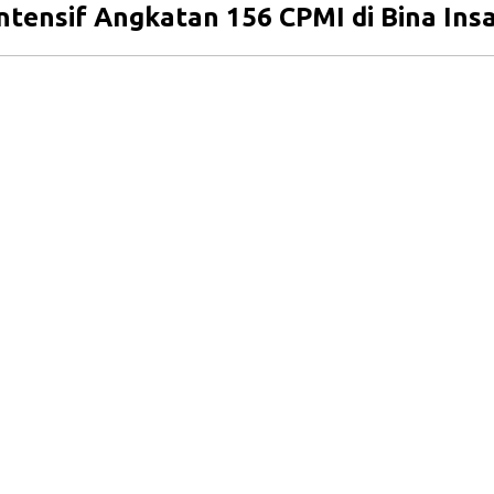
tensif Angkatan 156 CPMI di Bina Ins