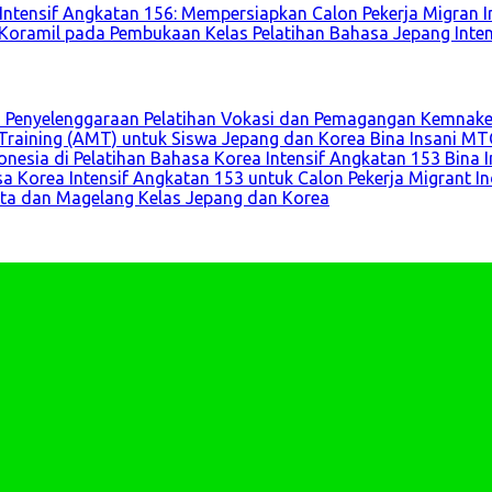
a Intensif Angkatan 156: Mempersiapkan Calon Pekerja Migran 
oleh Koramil pada Pembukaan Kelas Pelatihan Bahasa Jepang In
na Penyelenggaraan Pelatihan Vokasi dan Pemagangan Kemnake
 Training (AMT) untuk Siswa Jepang dan Korea Bina Insani M
donesia di Pelatihan Bahasa Korea Intensif Angkatan 153 Bina
ahasa Korea Intensif Angkatan 153 untuk Calon Pekerja Migrant 
rta dan Magelang Kelas Jepang dan Korea