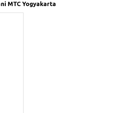
ani MTC Yogyakarta