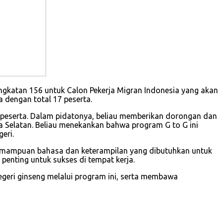
ngkatan 156 untuk Calon Pekerja Migran Indonesia yang akan
 dengan total 17 peserta.
peserta. Dalam pidatonya, beliau memberikan dorongan dan
a Selatan. Beliau menekankan bahwa program G to G ini
eri.
 kemampuan bahasa dan keterampilan yang dibutuhkan untuk
 penting untuk sukses di tempat kerja.
geri ginseng melalui program ini, serta membawa