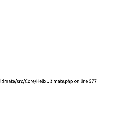
ltimate/src/Core/HelixUltimate.php on line 577