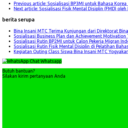
Previous article: Sosialisasi BP3MI untuk Bahasa Kore
Next article: Sosialisasi Fisik Mental Disiplin (FMD) 
berita serupa
Bina Insani MTC Terima Kunjungan dari Direktorat Bi
Sosialisasi Business Plan dan Achievement Motivation
Sosialisasi Rutin BP2MI untuk Calon Pekerja Migran In
Sosialisasi Rutin Fisik Mental Disiplin di Pelatihan B
Kegiatan Outing Class Siswa Bina Insani MTC Yogyaka
Chat Whatsapp
Butuh bantuan?
Silakan kirim pertanyaan Anda