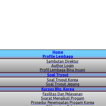
Home
Profile Lembaga
Sambutan Direktur
Author Login
Profil Lembaga Bina Insani
Soal Tryout
Soal Tryout Korea
Soal Tryout Jepang
Kursus Bhs. Korea
Fasilitas Dan Pelayanan
Syarat Mengikuti Progam
Prosedur Penempatan Progam Korea