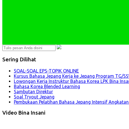
Sering Dilihat
SOAL-SOAL EPS-TOPIK ONLINE
Kursus Bahasa Jepang Kerja ke Jepang Program TG/S
Lowongan Kerja Instruktur Bahasa Korea LPK Bina Insa
Bahasa Korea Blended Learning
Sambutan Direktur
Soal Tryout Jepang
Pembukaan Pelatihan Bahasa Jepang Intensif Angkatan 
Video Bina Insani