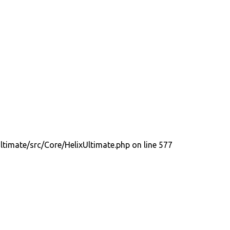
ltimate/src/Core/HelixUltimate.php on line 577