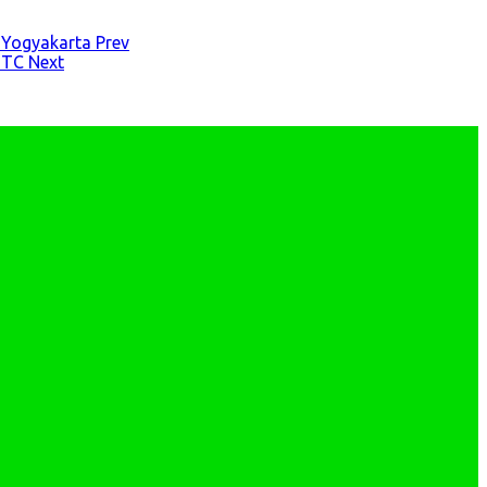
C Yogyakarta
Prev
 MTC
Next