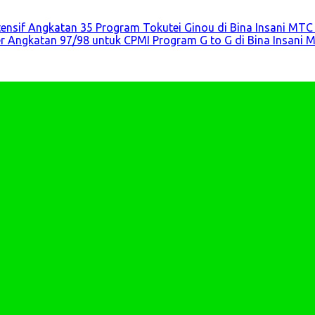
Intensif Angkatan 35 Program Tokutei Ginou di Bina Insani MT
ler Angkatan 97/98 untuk CPMI Program G to G di Bina Insani