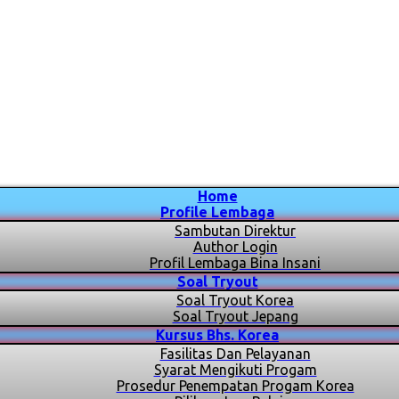
Home
Profile Lembaga
Sambutan Direktur
Author Login
Profil Lembaga Bina Insani
Soal Tryout
Soal Tryout Korea
Soal Tryout Jepang
Kursus Bhs. Korea
Fasilitas Dan Pelayanan
Syarat Mengikuti Progam
Prosedur Penempatan Progam Korea