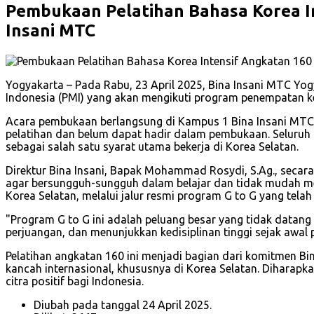
Pembukaan Pelatihan Bahasa Korea Int
Insani MTC
Yogyakarta – Pada Rabu, 23 April 2025, Bina Insani MTC Yogy
Indonesia (PMI) yang akan mengikuti program penempatan ke
Acara pembukaan berlangsung di Kampus 1 Bina Insani MTC Yo
pelatihan dan belum dapat hadir dalam pembukaan. Seluruh 
sebagai salah satu syarat utama bekerja di Korea Selatan.
Direktur Bina Insani, Bapak Mohammad Rosydi, S.Ag., secar
agar bersungguh-sungguh dalam belajar dan tidak mudah men
Korea Selatan, melalui jalur resmi program G to G yang tela
"Program G to G ini adalah peluang besar yang tidak data
perjuangan, dan menunjukkan kedisiplinan tinggi sejak awal 
Pelatihan angkatan 160 ini menjadi bagian dari komitmen Bi
kancah internasional, khususnya di Korea Selatan. Diharap
citra positif bagi Indonesia.
Diubah pada tanggal 24 April 2025.