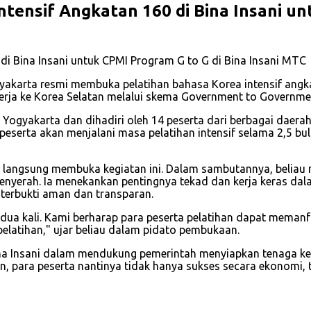
ensif Angkatan 160 di Bina Insani un
akarta resmi membuka pelatihan bahasa Korea intensif angkata
rja ke Korea Selatan melalui skema Government to Governmen
gyakarta dan dihadiri oleh 14 peserta dari berbagai daerah.
peserta akan menjalani masa pelatihan intensif selama 2,5 b
a langsung membuka kegiatan ini. Dalam sambutannya, beliau
yerah. Ia menekankan pentingnya tekad dan kerja keras dala
h terbukti aman dan transparan.
ng dua kali. Kami berharap para peserta pelatihan dapat me
pelatihan," ujar beliau dalam pidato pembukaan.
na Insani dalam mendukung pemerintah menyiapkan tenaga kerj
kan, para peserta nantinya tidak hanya sukses secara ekono