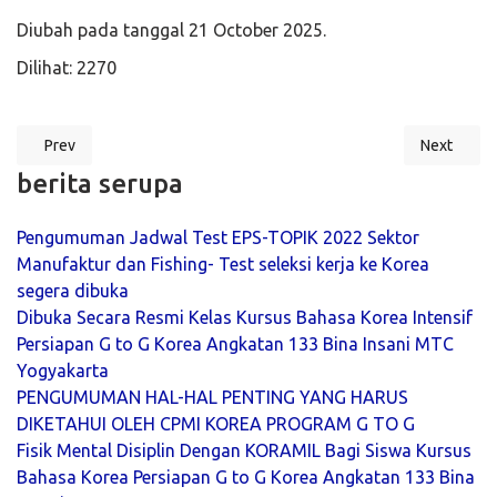
Diubah pada tanggal 21 October 2025.
Dilihat: 2270
Prev
Next
Previous article: Semangat Tak Padam! DJR 26 Bina Insani MTC Mag
Next artic
berita serupa
Pengumuman Jadwal Test EPS-TOPIK 2022 Sektor
Manufaktur dan Fishing- Test seleksi kerja ke Korea
segera dibuka
Dibuka Secara Resmi Kelas Kursus Bahasa Korea Intensif
Persiapan G to G Korea Angkatan 133 Bina Insani MTC
Yogyakarta
PENGUMUMAN HAL-HAL PENTING YANG HARUS
DIKETAHUI OLEH CPMI KOREA PROGRAM G TO G
Fisik Mental Disiplin Dengan KORAMIL Bagi Siswa Kursus
Bahasa Korea Persiapan G to G Korea Angkatan 133 Bina