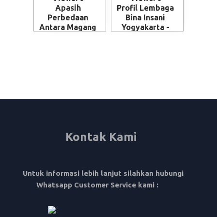
Apasih
Profil Lembaga
Perbedaan
Bina Insani
Antara Magang
Yogyakarta -
dan Kerja ke
Magelang
Jepang - Skema
penempatan
SSW (Specified
Skilled Worker)
Kontak Kami
Untuk informasi lebih lanjut silahkan hubungi
Whatsapp Customer Service kami :