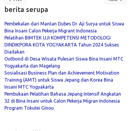
Previous article: Pembukaan Kelas Jepang Intensif Angkatan 41 di B
Next articl
berita serupa
Pembekalan dari Mantan Dubes Dr. Aji Surya untuk Siswa
Bina Insani Calon Pekerja Migrant Indonesia
Pelatihan BIMTEK UJI KOMPETENSI METODOLOGI
DINDIKPORA KOTA YOGYAKARTA Tahun 2024 Sukses
Diadakan
Outbond di Desa Wisata Pulesari Siswa Bina Insani MTC
Yogyakarta dan Magelang
Sosialisasi Business Plan dan Achievement Motivation
Training (AMT) untuk Siswa Jepang dan Korea Bina
Insani MTC Yogyakarta
Pembukaan Pelatihan Bahasa Jepang Intensif Angkatan
32 di Bina Insani untuk Calon Pekerja Migran Indonesia
Program Tokutei Ginou