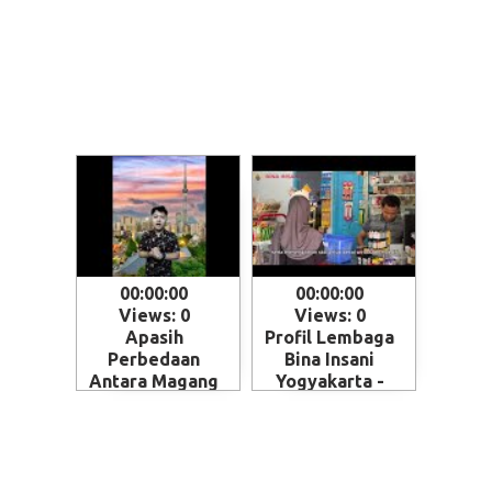
00:00:00
00:00:00
Views: 0
Views: 0
Apasih
Profil Lembaga
Perbedaan
Bina Insani
Antara Magang
Yogyakarta -
dan Kerja ke
Magelang
Jepang - Skema
penempatan
SSW (Specified
Skilled Worker)