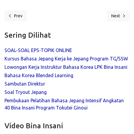
Prev
Next
Previous article: Menguatkan Kompetensi Global: Penutupan Program
Next article
Sering Dilihat
SOAL-SOAL EPS-TOPIK ONLINE
Kursus Bahasa Jepang Kerja ke Jepang Program TG/SSW
Lowongan Kerja Instruktur Bahasa Korea LPK Bina Insani
Bahasa Korea Blended Learning
Sambutan Direktur
Soal Tryout Jepang
Pembukaan Pelatihan Bahasa Jepang Intensif Angkatan
40 Bina Insani Program Tokutei Ginoui
Video Bina Insani