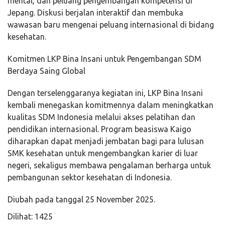
mental, dan peluang pengembangan kompetensi di
Jepang. Diskusi berjalan interaktif dan membuka
wawasan baru mengenai peluang internasional di bidang
kesehatan.
Komitmen LKP Bina Insani untuk Pengembangan SDM
Berdaya Saing Global
Dengan terselenggaranya kegiatan ini, LKP Bina Insani
kembali menegaskan komitmennya dalam meningkatkan
kualitas SDM Indonesia melalui akses pelatihan dan
pendidikan internasional. Program beasiswa Kaigo
diharapkan dapat menjadi jembatan bagi para lulusan
SMK kesehatan untuk mengembangkan karier di luar
negeri, sekaligus membawa pengalaman berharga untuk
pembangunan sektor kesehatan di Indonesia.
Diubah pada tanggal 25 November 2025.
Dilihat: 1425