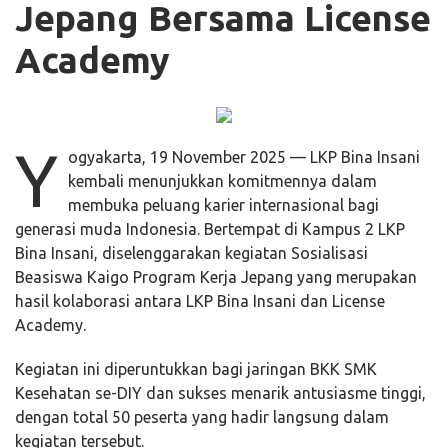
Jepang Bersama License
Academy
Y
ogyakarta, 19 November 2025 — LKP Bina Insani
kembali menunjukkan komitmennya dalam
membuka peluang karier internasional bagi
generasi muda Indonesia. Bertempat di Kampus 2 LKP
Bina Insani, diselenggarakan kegiatan Sosialisasi
Beasiswa Kaigo Program Kerja Jepang yang merupakan
hasil kolaborasi antara LKP Bina Insani dan License
Academy.
Kegiatan ini diperuntukkan bagi jaringan BKK SMK
Kesehatan se-DIY dan sukses menarik antusiasme tinggi,
dengan total 50 peserta yang hadir langsung dalam
kegiatan tersebut.