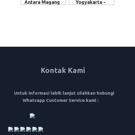
Antara Magang
Yogyakarta -
dan Kerja ke
Magelang
Jepang - Skema
penempatan
SSW (Specified
Skilled Worker)
Kontak Kami
Untuk informasi lebih lanjut silahkan hubungi
Whatsapp Customer Service kami :