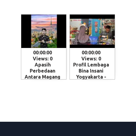
00:00:00
00:00:00
Views: 0
Views: 0
Apasih
Profil Lembaga
Perbedaan
Bina Insani
Antara Magang
Yogyakarta -
dan Kerja ke
Magelang
Jepang - Skema
penempatan
SSW (Specified
Skilled Worker)