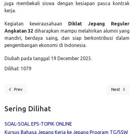
juga membekali siswa dengan kesiapan pasca kontrak
kerja.
Kegiatan kewirausahaan
Diklat Jepang Reguler
Angkatan 32
diharapkan mampu melahirkan alumni yang
mandiri, berdaya saing, dan siap berkontribusi dalam
pengembangan ekonomi di Indonesia.
Diubah pada tanggal 19 December 2025.
Dilihat: 1079
Prev
Next
Previous article: AO Jepang Kunjungi Bina Insani Yogyakarta: Men
Next articl
Sering Dilihat
SOAL-SOAL EPS-TOPIK ONLINE
Kursus Bahasa Jepang Kerja ke Jepang Program TG/SSW