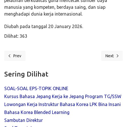
pelatihan berkualitas guna mencetak sumber daya
manusia yang kompeten, berdaya saing, dan siap
menghadapi dunia kerja internasional.
Diubah pada tanggal 20 January 2026.
Dilihat: 363
Prev
Next
Previous article: Bina Insani MTC Resmi Membuka Diklat Korea Inte
Next article
Sering Dilihat
SOAL-SOAL EPS-TOPIK ONLINE
Kursus Bahasa Jepang Kerja ke Jepang Program TG/SSW
Lowongan Kerja Instruktur Bahasa Korea LPK Bina Insani
Bahasa Korea Blended Learning
Sambutan Direktur