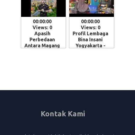
00:00:00
00:00:00
Views: 0
Views: 0
Apasih
Profil Lembaga
Perbedaan
Bina Insani
Antara Magang
Yogyakarta -
dan Kerja ke
Magelang
Jepang - Skema
penempatan
SSW (Specified
Skilled Worker)
Kontak Kami