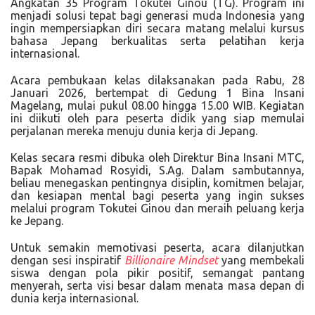
Angkatan 35 Program Tokutei Ginou (TG). Program ini
menjadi solusi tepat bagi generasi muda Indonesia yang
ingin mempersiapkan diri secara matang melalui kursus
bahasa Jepang berkualitas serta pelatihan kerja
internasional.
Acara pembukaan kelas dilaksanakan pada Rabu, 28
Januari 2026, bertempat di Gedung 1 Bina Insani
Magelang, mulai pukul 08.00 hingga 15.00 WIB. Kegiatan
ini diikuti oleh para peserta didik yang siap memulai
perjalanan mereka menuju dunia kerja di Jepang.
Kelas secara resmi dibuka oleh Direktur Bina Insani MTC,
Bapak Mohamad Rosyidi, S.Ag. Dalam sambutannya,
beliau menegaskan pentingnya disiplin, komitmen belajar,
dan kesiapan mental bagi peserta yang ingin sukses
melalui program Tokutei Ginou dan meraih peluang kerja
ke Jepang.
Untuk semakin memotivasi peserta, acara dilanjutkan
dengan sesi inspiratif
Billionaire Mindset
yang membekali
siswa dengan pola pikir positif, semangat pantang
menyerah, serta visi besar dalam menata masa depan di
dunia kerja internasional.