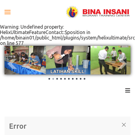
Warning: Undefined property:
HelixUltimateFeatureContact::$position in
/home/binain01/public_html/plugins/system/helixultimate/src
on line 577
≡
Error