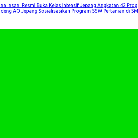
 Bina Insani Resmi Buka Kelas Intensif Jepang Angkatan 42 P
 Gandeng AO Jepang Sosialisasikan Program SSW Pertanian di S