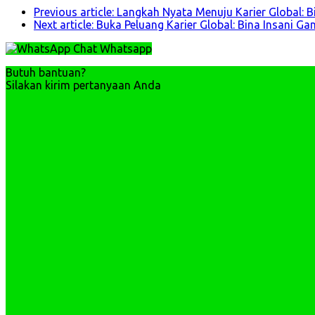
Previous article: Langkah Nyata Menuju Karier Global:
Next article: Buka Peluang Karier Global: Bina Insani
Chat Whatsapp
Butuh bantuan?
Silakan kirim pertanyaan Anda