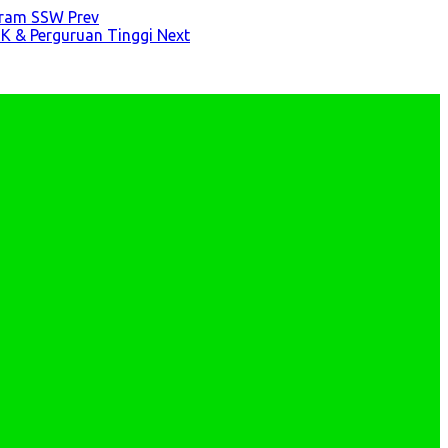
rogram SSW
Prev
MK & Perguruan Tinggi
Next