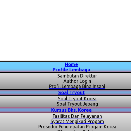
Home
Profile Lembaga
Sambutan Direktur
Author Login
Profil Lembaga Bina Insani
Soal Tryout
Soal Tryout Korea
Soal Tryout Jepang
Kursus Bhs. Korea
Fasilitas Dan Pelayanan
Syarat Mengikuti Progam
Prosedur Penempatan Progam Korea