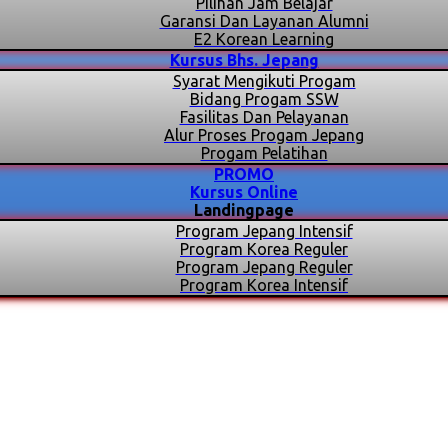
Pilihan Jam Belajar
Garansi Dan Layanan Alumni
E2 Korean Learning
Kursus Bhs. Jepang
Syarat Mengikuti Progam
Bidang Progam SSW
Fasilitas Dan Pelayanan
Alur Proses Progam Jepang
Progam Pelatihan
PROMO
Kursus Online
Landingpage
Program Jepang Intensif
Program Korea Reguler
Program Jepang Reguler
Program Korea Intensif