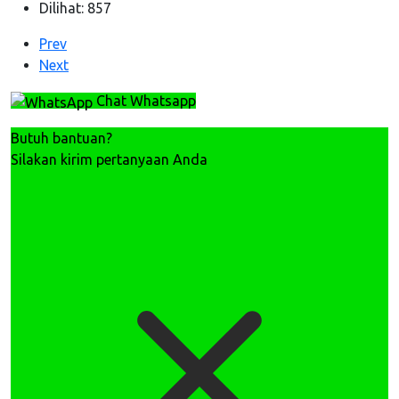
Dilihat: 857
Previous article: Komitmen Penempatan Legal: BP3MI S
Prev
Next article: AO Jepang Kunjungi Bina Insani Yogyaka
Next
Chat Whatsapp
Butuh bantuan?
Silakan kirim pertanyaan Anda