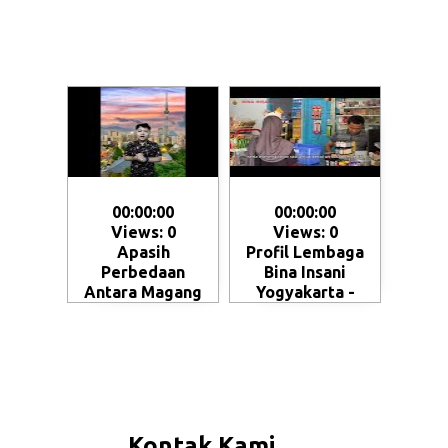
00:00:00
00:00:00
Views: 0
Views: 0
Apasih
Profil Lembaga
Perbedaan
Bina Insani
Antara Magang
Yogyakarta -
dan Kerja ke
Magelang
Jepang - Skema
penempatan SSW
(Specified Skilled
Worker)
Kontak Kami