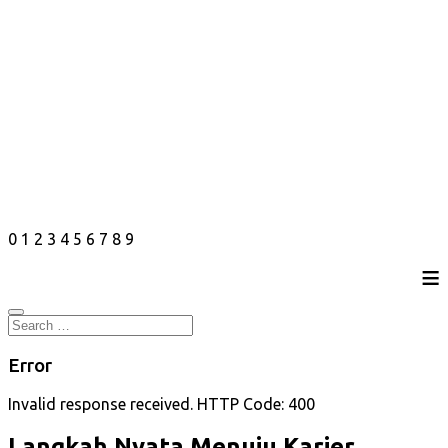
0
1
2
3
4
5
6
7
8
9
≡
Error
Invalid response received. HTTP Code: 400
Langkah Nyata Menuju Karier