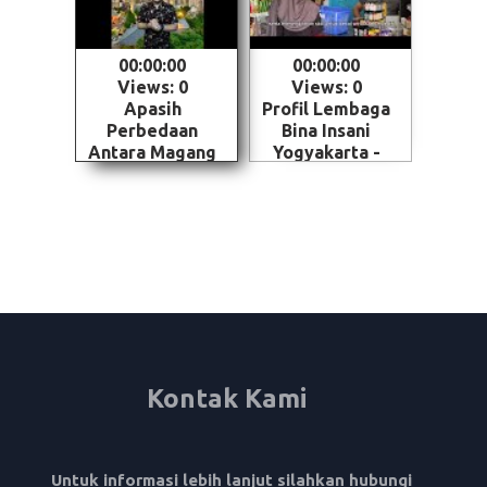
00:00:00
00:00:00
Views: 0
Views: 0
Apasih
Profil Lembaga
Perbedaan
Bina Insani
Antara Magang
Yogyakarta -
dan Kerja ke
Magelang
Jepang - Skema
penempatan
SSW (Specified
Skilled Worker)
Kontak Kami
Untuk informasi lebih lanjut silahkan hubungi