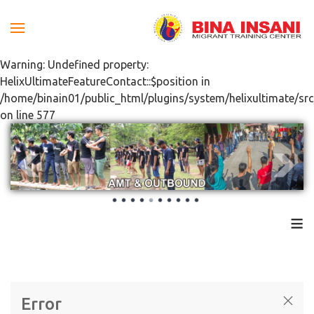
Warning: Undefined property:
HelixUltimateFeatureContact::$position in
/home/binain01/public_html/plugins/system/helixultimate/src
on line 577
≡
Error