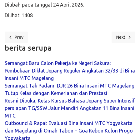
Diubah pada tanggal 24 April 2026.
Dilihat: 1408
Prev
Next
Previous article: Dari Rooftop Magelang Menuju Negeri Sakura: Ta
Next article: 𝗕
berita serupa
Semangat Baru Calon Pekerja ke Negeri Sakura:
Pembukaan Diklat Jepang Reguler Angkatan 32/33 di Bina
Insani MTC Magelang
Semangat Tak Padam! DJR 26 Bina Insani MTC Magelang
Tutup Kelas dengan Kemeriahan dan Prestasi
Resmi Dibuka, Kelas Kursus Bahasa Jepang Super Intensif
persiapan TG/SSW Jalur Mandiri Angkatan 11 Bina Insani
MTC
Outbound & Rapat Evaluasi Bina Insani MTC Yogyakarta
dan Magelang di Omah Tabon – Goa Kebon Kulon Progo
Yogyakarta