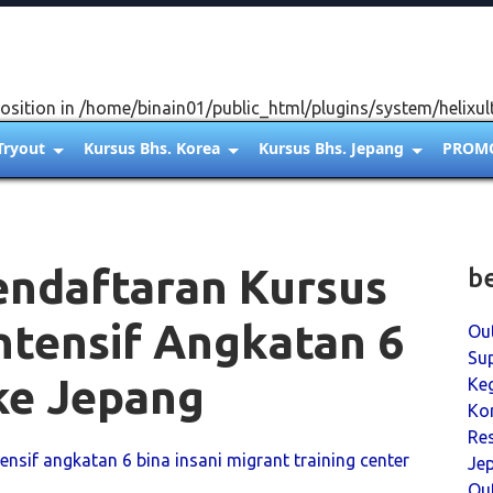
osition in /home/binain01/public_html/plugins/system/helixul
Tryout
Kursus Bhs. Korea
Kursus Bhs. Jepang
PROM
endaftaran Kursus
b
ntensif Angkatan 6
Ou
Sup
ke Jepang
Ke
Kor
Re
Jep
Ou