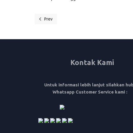
Prev
Previous article: Telah Dibuka, Pendaftaran Kursu
Kontak Kami
Untuk informasi lebih lanjut silahkan hu
Whatsapp Customer Service kami :