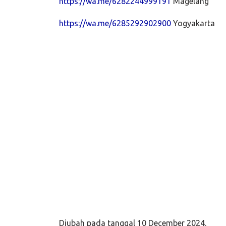
https://wa.me/6282244999191
Magelang
https://wa.me/6285292902900
Yogyakarta
Persiapan kerja ke korea, Kursus bahasa ko
berkas lamaran, formulir sending, Paspor, ser
pap, prelim, preliminary training, unfit, tra
korea di jogja, gagal tes, lapor imigrasi, se
Deportasi, soal tes, pengumuman tes, cbt ko
kompetensi, latihan skill tes, cbt simulator, 
poin, pendaftaran online, Kursus online, bah
korea online, Kursus Jepang online, Tokut
Specified Skilled Worker, JFT Basic, Level A1
Japanese Language Proficiency Test, N1, 
pembelajaran online, kemdikbud, kemnaker
Pemberangkatan ke Jepang, Wawancara User
Diubah pada tanggal 10 December 2024.