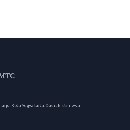
OFIL LEMBAGA
i MTC
harjo, Kota Yogyakarta, Daerah Istimewa