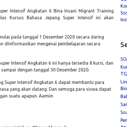
Kor
er Intensif Angkatan 6 Bina Insani Migrant Training
Sos
las Kursus Bahasa Jepang Super Intensif ini akan
Ins
mulai pada tanggal 1 Desember 2020 secara daring
Se
an diinformasikan mengenai pembelajaran secara
SO
uper Intensif Angkatan 6 ini hanya tersedia 8 kursi, dan
Ku
 sampai dengan tanggal 30 Desember 2020.
TG
Lo
g Super Intensif Angkatan 6 dapat membantu para
Bin
asa yang akan datang. Dan semoga para siswa dapat
gan suatu apapun. Aamiin
Ba
Sa
So
Pe