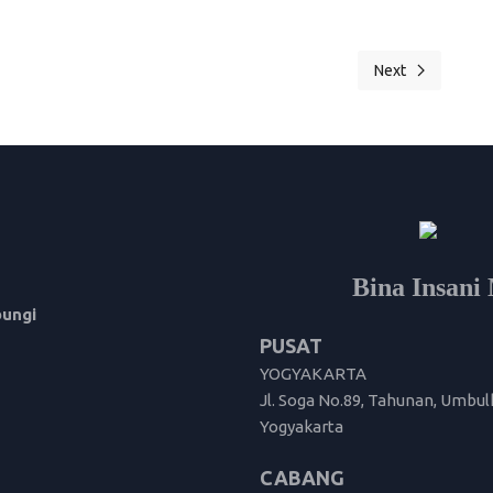
Next
s Daring Bahasa Jepang Dasar Level 1 Angkatan 2
Next article: PR
Bina Insan
bungi
PUSAT
YOGYAKARTA
Jl. Soga No.89, Tahunan, Umbul
Yogyakarta
CABANG