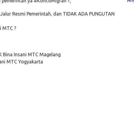
Ang
i pemerintah ya #KoncoMigran ?,
n, Jalur Resmi Pemerintah, dan TIDAK ADA PUNGUTAN
ni MTC ?
PK Bina Insani MTC Magelang
nsani MTC Yogyakarta