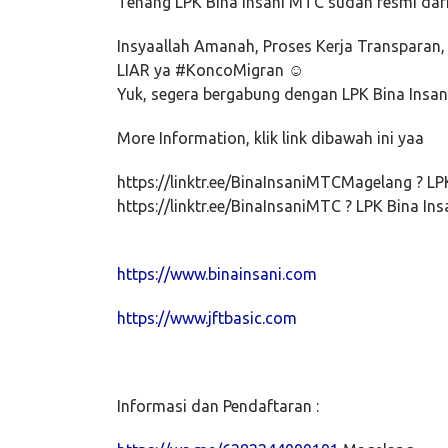
Tenang LPK Bina Insani MTC sudah resmi dar
Insyaallah Amanah, Proses Kerja Transpara
LIAR ya #KoncoMigran ☺️
Yuk, segera bergabung dengan LPK Bina Insa
More Information, klik link dibawah ini yaa
https://linktr.ee/BinaInsaniMTCMagelang ? L
https://linktr.ee/BinaInsaniMTC ? LPK Bina I
https://www.binainsani.com
https://www.jftbasic.com
Informasi dan Pendaftaran :