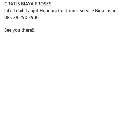
GRATIS BIAYA PROSES
Info Lebih Lanjut Hubungi Customer Service Bina Insani
085 29 290 2900
See you there!!!
Persiapan kerja ke korea, Kursus bahasa korea, bimbingan kerja, pendaftaran tes,
tes EPS-TOPIK, berkas lamaran, formulir sending, Paspor, sertifikat eps-TOPIK,
medical check up, Sending, Slc, visa, pap, prelim, preliminary training, unfit, training
center, belajar bahasa korea, tempat kerja, bahasa korea di jogja, gagal tes, lapor
imigrasi, sending disetujui, skck, terbang, sending ulang, skill tes, Deportasi, soal
tes, pengumuman tes, cbt korea, pbt, tes sistem poin, tes fishing, tes skill dan
kompetensi, latihan skill tes, cbt simulator, bnp2tki, np2mi, bp3tki, biaya kerja ke
korea, score sistem poin, pendaftaran online, Kursus online, bahasa korea
online, proses mandiri. Roster, Kursus bahasa korea online, Kursus Jepang online,
Tokutei Ginou, kerja ke jepang, visa Tokutei Ginou, SSW, Specified Skilled Worker,
JFT Basic, Level A1, Level A2, Level B1, Level B2, Level C1, Level C2, JLPT, Japanese