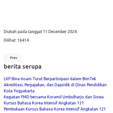
Language Proficiency Test, N1, N2, N3, N4, N5, blended learning, hybrid learning,
pembelajaran online, kemdikbud, kemnaker, Corona, Corona di korea,
pemberangkatan ke Korea, Pemberangkatan ke Jepang, Wawancara User,
Perusahaan Jepang, Perusahaan Korea, CPMI, CTKI
Diubah pada tanggal 11 December 2024.
Dilihat: 16414
Prev
Previous article: Kegiatan Kursus Online Bahasa Korea Untuk CPMI d
berita serupa
LKP Bina Insani Turut Berpartisipasi dalam BimTek
Akreditasi, Perpajakan, dan Dapodik di Dinas Pendidikan
Kota Yogyakarta
Kegiatan FMD bersama Koramil Umbulharjo dan Siswa
Kursus Bahasa Korea Intensif Angkatan 121
Pembukaan Kursus Bahasa Korea Intensif Angkatan 121