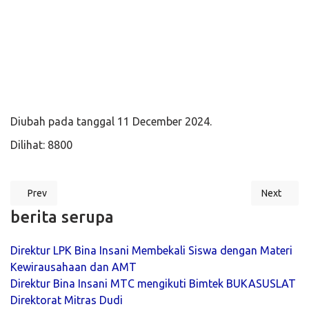
Level C2, JLPT, Japanese Language Proficiency Test, N1,
N2, N3, N4, N5, blended learning, hybrid learning,
pembelajaran online, kemdikbud, kemnaker, Corona,
Corona di korea, pemberangkatan ke Korea,
Pemberangkatan ke Jepang, Wawancara User,
Perusahaan Jepang, Perusahaan Korea, CPMI, CTKI
Diubah pada tanggal 11 December 2024.
Dilihat: 8800
Prev
Next
Previous article: Kelas Kursus Bahasa Korea Intensif Bina Insani MT
Next articl
berita serupa
Direktur LPK Bina Insani Membekali Siswa dengan Materi
Kewirausahaan dan AMT
Direktur Bina Insani MTC mengikuti Bimtek BUKASUSLAT
Direktorat Mitras Dudi