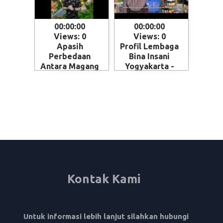
00:00:00
00:00:00
Views: 0
Views: 0
Apasih
Profil Lembaga
Perbedaan
Bina Insani
Antara Magang
Yogyakarta -
dan Kerja ke
Magelang
Jepang - Skema
penempatan
SSW (Specified
Skilled Worker)
Kontak Kami
Untuk informasi lebih lanjut silahkan hubungi