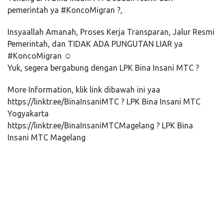
pemerintah ya #KoncoMigran ?,
Insyaallah Amanah, Proses Kerja Transparan, Jalur Resmi
Pemerintah, dan TIDAK ADA PUNGUTAN LIAR ya
#KoncoMigran ☺️
Yuk, segera bergabung dengan LPK Bina Insani MTC ?
More Information, klik link dibawah ini yaa
https://linktr.ee/BinaInsaniMTC ? LPK Bina Insani MTC
Yogyakarta
https://linktr.ee/BinaInsaniMTCMagelang ? LPK Bina
Insani MTC Magelang
Persiapan kerja ke korea, Kursus bahasa korea, bimbingan kerja, pendaftaran tes,
tes EPS-TOPIK, berkas lamaran, formulir sending, Paspor, sertifikat eps-TOPIK,
medical check up, Sending, Slc, visa, pap, prelim, preliminary training, unfit, training
center, belajar bahasa korea, tempat kerja, bahasa korea di jogja, gagal tes, lapor