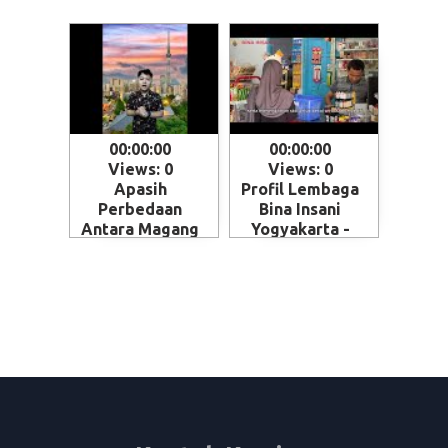
00:00:00
00:00:00
Views: 0
Views: 0
Apasih
Profil Lembaga
Perbedaan
Bina Insani
Antara Magang
Yogyakarta -
dan Kerja ke
Magelang
Jepang - Skema
penempatan
SSW (Specified
Skilled Worker)