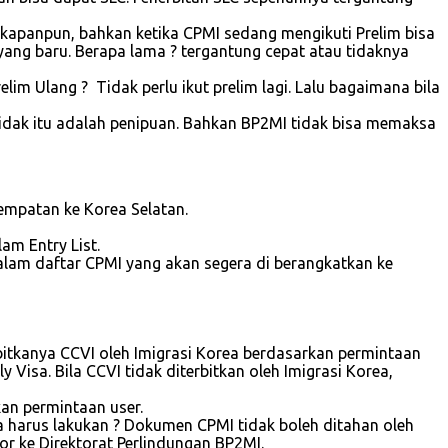
i kapanpun, bahkan ketika CPMI sedang mengikuti Prelim bisa
 yang baru. Berapa lama ? tergantung cepat atau tidaknya
im Ulang ? Tidak perlu ikut prelim lagi. Lalu bagaimana bila
idak itu adalah penipuan. Bahkan BP2MI tidak bisa memaksa
empatan ke Korea Selatan.
am Entry List.
alam daftar CPMI yang akan segera di berangkatkan ke
bitkanya CCVI oleh Imigrasi Korea berdasarkan permintaan
Visa. Bila CCVI tidak diterbitkan oleh Imigrasi Korea,
kan permintaan user.
a harus lakukan ? Dokumen CPMI tidak boleh ditahan oleh
or ke Direktorat Perlindungan BP2MI.