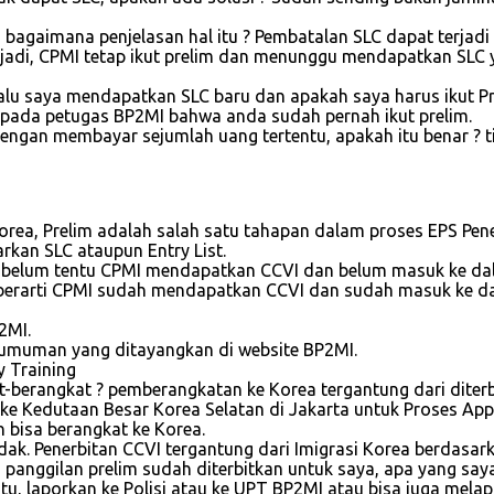
 bagaimana penjelasan hal itu ? Pembatalan SLC dapat terjad
terjadi, CPMI tetap ikut prelim dan menunggu mendapatkan SLC
alu saya mendapatkan SLC baru dan apakah saya harus ikut Prel
 kepada petugas BP2MI bahwa anda sudah pernah ikut prelim.
ngan membayar sejumlah uang tertentu, apakah itu benar ? t
Korea, Prelim adalah salah satu tahapan dalam proses EPS Pen
rkan SLC ataupun Entry List.
ti belum tentu CPMI mendapatkan CCVI dan belum masuk ke dal
t, berarti CPMI sudah mendapatkan CCVI dan sudah masuk ke d
2MI.
ngumuman yang ditayangkan di website BP2MI.
y Training
-berangkat ? pemberangkatan ke Korea tergantung dari diter
e Kedutaan Besar Korea Selatan di Jakarta untuk Proses Apply 
n bisa berangkat ke Korea.
idak. Penerbitan CCVI tergantung dari Imigrasi Korea berdasar
panggilan prelim sudah diterbitkan untuk saya, apa yang say
, laporkan ke Polisi atau ke UPT BP2MI atau bisa juga melap