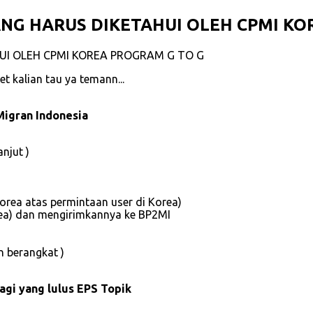
G HARUS DIKETAHUI OLEH CPMI KO
t kalian tau ya temann...
Migran Indonesia
anjut )
Korea atas permintaan user di Korea)
rea) dan mengirimkannya ke BP2MI
n berangkat )
agi yang lulus EPS Topik