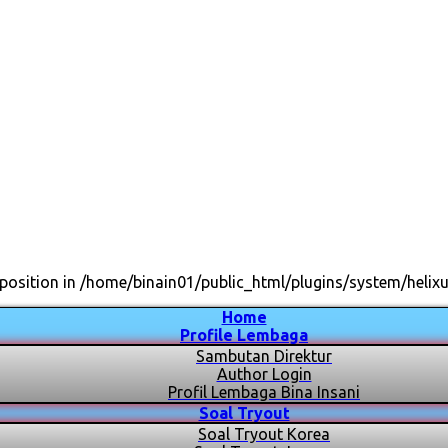
position in /home/binain01/public_html/plugins/system/helixu
Home
Profile Lembaga
Sambutan Direktur
Author Login
Profil Lembaga Bina Insani
Soal Tryout
Soal Tryout Korea