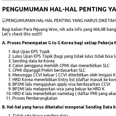
PENGUMUMAN HAL-HAL PENTING YAN
Bagi kalian Para Pejuang Won, nih ada info yang WAJIB bange
Let's check this out!!!!
A. Proses Penempatan G to G Korea bagi setiap Pekerja 
Ikut Ujian EPS Topik
Lulus Ujian EPS Topik (bagi yang tidak lulus tidak bisa l
Sending data ke Korea
Calon pengguna memilih CPMI dan menerbitkan SLC
CPMI dipanggil Prelim berdasarkan SLC
Menunggu CCVI keluar ( CCVI diterbitkan oleh Imigasi 
HRD Korea menerbitkan Entry list (daftar masuk ke ko
BP2MI lalu mengajukan apply visa berdasarkan CCVI
BP2MI lalu melaporkan visa yang keluar ke HRD K
HRD K lalu menerbitkan nametag ( daftar PMI yang aka
Proses Pemberangkatan
B. Hal-hal yang harus diketahui mengenai Sending Data b
Tidak ada biaya sending data