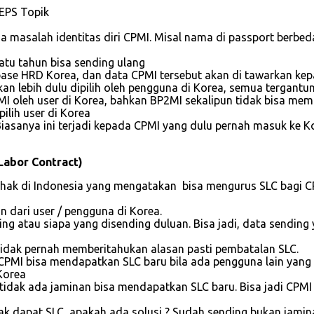
 EPS Topik
a masalah identitas diri CPMI. Misal nama di passport berbed
atu tahun bisa sending ulang
ase HRD Korea, dan data CPMI tersebut akan di tawarkan kep
n lebih dulu dipilih oleh pengguna di Korea, semua tergantu
MI oleh user di Korea, bahkan BP2MI sekalipun tidak bisa me
ilih user di Korea
). Biasanya ini terjadi kepada CPMI yang dulu pernah masuk 
Labor Contract)
a pihak di Indonesia yang mengatakan bisa mengurus SLC bagi
 dari user / pengguna di Korea.
ing atau siapa yang disending duluan. Bisa jadi, data sending
tidak pernah memberitahukan alasan pasti pembatalan SLC.
CPMI bisa mendapatkan SLC baru bila ada pengguna lain yang
Korea
 tidak ada jaminan bisa mendapatkan SLC baru. Bisa jadi CPM
dak dapat SLC, apakah ada solusi ? Sudah sending bukan jamin