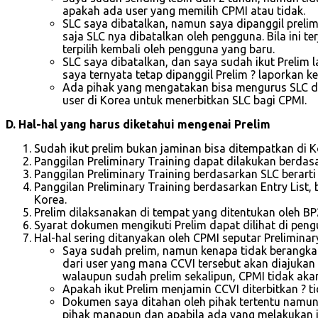
apakah ada user yang memilih CPMI atau tidak.
SLC saya dibatalkan, namun saya dipanggil prelim
saja SLC nya dibatalkan oleh pengguna. Bila ini 
terpilih kembali oleh pengguna yang baru.
SLC saya dibatalkan, dan saya sudah ikut Prelim l
saya ternyata tetap dipanggil Prelim ? laporkan
Ada pihak yang mengatakan bisa mengurus SLC de
user di Korea untuk menerbitkan SLC bagi CPMI.
D. Hal-hal yang harus diketahui mengenai Prelim
Sudah ikut prelim bukan jaminan bisa ditempatkan di 
Panggilan Preliminary Training dapat dilakukan berdasa
Panggilan Preliminary Training berdasarkan SLC berar
Panggilan Preliminary Training berdasarkan Entry Lis
Korea.
Prelim dilaksanakan di tempat yang ditentukan oleh BP
Syarat dokumen mengikuti Prelim dapat dilihat di pe
Hal-hal sering ditanyakan oleh CPMI seputar Preliminar
Saya sudah prelim, namun kenapa tidak berangkat
dari user yang mana CCVI tersebut akan diajukan k
walaupun sudah prelim sekalipun, CPMI tidak aka
Apakah ikut Prelim menjamin CCVI diterbitkan ? t
Dokumen saya ditahan oleh pihak tertentu namun 
pihak manapun dan apabila ada yang melakukan itu