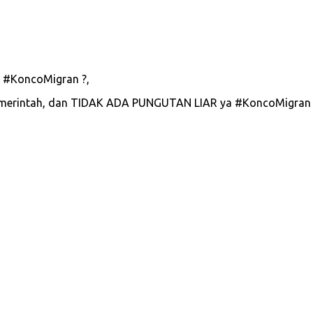
a #KoncoMigran ?,
 Pemerintah, dan TIDAK ADA PUNGUTAN LIAR ya #KoncoMigran
kerja, pendaftaran tes, tes EPS-TOPIK, berkas lamaran, formuli
 training center, belajar bahasa korea, tempat kerja, bahasa korea
umuman tes, cbt korea, pbt, tes sistem poin, tes fishing, tes ski
endaftaran online, Kursus online, bahasa korea online, proses 
SSW, Specified Skilled Worker, JFT Basic, Level A1, Level A2, Le
ing, hybrid learning, pembelajaran online, kemdikbud, kemnake
e Jepang, Wawancara User, Perusahaan Jepang, Perusahaan 