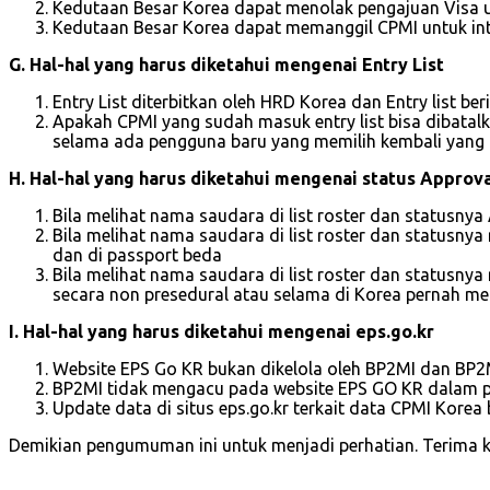
Kedutaan Besar Korea dapat menolak pengajuan Visa 
Kedutaan Besar Korea dapat memanggil CPMI untuk inte
G. Hal-hal yang harus diketahui mengenai
Entry List
Entry List diterbitkan oleh HRD Korea dan Entry list 
Apakah CPMI yang sudah masuk entry list bisa dibatalka
selama ada pengguna baru yang memilih kembali yang 
H. Hal-hal yang harus diketahui mengenai status Approva
Bila melihat nama saudara di list roster dan statusnya
Bila melihat nama saudara di list roster dan statusny
dan di passport beda
Bila melihat nama saudara di list roster dan statusnya
secara non presedural atau selama di Korea pernah m
I. Hal-hal yang harus diketahui mengenai eps.go.kr
Website EPS Go KR bukan dikelola oleh BP2MI dan BP2MI
BP2MI tidak mengacu pada website EPS GO KR dalam 
Update data di situs eps.go.kr terkait data CPMI Kor
Demikian pengumuman ini untuk menjadi perhatian. Terima k