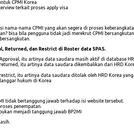
untuk CPMI Korea
rview terkait proses apply visa
berisi nama-nama CPMI yang akan segera di proses keberangkat
n? bisa bila pengguna tidak jadi merekrut CPMI bersangkutan,
bersangkutan.
l, Returned, dan Restrict di Roster data SPAS.
 Approval, itu artinya data saudara masih aktif di database H
a returned, itu artinya data saudara dikembalikan dari HRD 
 restrict, itu artinya data saudara ditolak oleh HRD Korea ya
elanggar hukum di Korea
 tidak bertanggung jawab terhadap isi website tersebut.
proses penempatan.
ea bukan menjadi tanggung jawab BP2MI
asih.