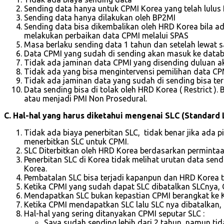
Sending data hanya untuk CPMI Korea yang telah lulus
Sending data hanya dilakukan oleh BP2MI
Sending data bisa dikembalikan oleh HRD Korea bila ad
melakukan perbaikan data CPMI melalui SPAS
Masa berlaku sending data 1 tahun dan setelah lewat s
Data CPMI yang sudah di sending akan masuk ke datab
Tidak ada jaminan data CPMI yang disending duluan aka
Tidak ada yang bisa mengintervensi pemilihan data CP
Tidak ada jaminan data yang sudah di sending bisa terp
Data sending bisa di tolak oleh HRD Korea ( Restrict 
atau menjadi PMI Non Prosedural.
C. Hal-hal yang harus diketahui mengenai SLC (Standard 
Tidak ada biaya penerbitan SLC, tidak benar jika ad
menerbitkan SLC untuk CPMI.
SLC Diterbitkan oleh HRD Korea berdasarkan permintaan
Penerbitan SLC di Korea tidak melihat urutan data send
Korea.
Pembatalan SLC bisa terjadi kapanpun dan HRD Korea 
Ketika CPMI yang sudah dapat SLC dibatalkan SLCnya, 
Mendapatkan SLC bukan kepastian CPMI berangkat ke 
Ketika CPMI mendapatkan SLC lalu SLC nya dibatalkan,
Hal-hal yang sering ditanyakan CPMI seputar SLC :
Saya sudah sending lebih dari 2 tahun, namun ti