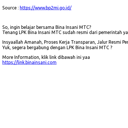
Source :
https://www.bp2mi.go.id/
So, ingin belajar bersama Bina Insani MTC?
Tenang LPK Bina Insani MTC sudah resmi dari pemerintah y
Insyaallah Amanah, Proses Kerja Transparan, Jalur Resmi
Yuk, segera bergabung dengan LPK Bina Insani MTC ?
More Information, klik link dibawah ini yaa
https://link.binainsani.com
Persiapan kerja ke korea, Kursus bahasa korea, bimbingan 
Sending, Slc, visa, pap, prelim, preliminary training, unfit,
terbang, sending ulang, skill tes, Deportasi, soal tes, peng
np2mi, bp3tki, biaya kerja ke korea, score sistem poin, p
online, Tokutei Ginou, kerja ke jepang, visa Tokutei Ginou, 
Proficiency Test, N1, N2, N3, N4, N5, blended learn
Pemberangkatan k