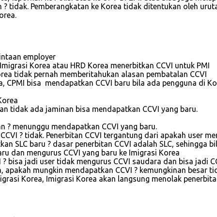
 ? tidak. Pemberangkatan ke Korea tidak ditentukan oleh uru
orea.
mintaan employer
 Imigrasi Korea atau HRD Korea menerbitkan CCVI untuk PMI
Korea tidak pernah memberitahukan alasan pembatalan CCVI
a, CPMI bisa mendapatkan CCVI baru bila ada pengguna di Ko
Korea
kan tidak ada jaminan bisa mendapatkan CCVI yang baru.
kan ? menunggu mendapatkan CCVI yang baru.
I ? tidak. Penerbitan CCVI tergantung dari apakah user men
tkan SLC baru ? dasar penerbitan CCVI adalah SLC, sehingga 
ru dan mengurus CCVI yang baru ke Imigrasi Korea
? bisa jadi user tidak mengurus CCVI saudara dan bisa jadi C
ea, apakah mungkin mendapatkan CCVI ? kemungkinan besar tid
grasi Korea, Imigrasi Korea akan langsung menolak penerbita