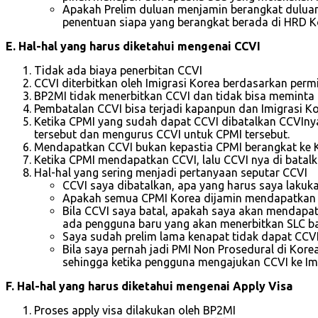
Apakah Prelim duluan menjamin berangkat duluan
penentuan siapa yang berangkat berada di HRD K
E. Hal-hal yang harus diketahui mengenai CCVI
Tidak ada biaya penerbitan CCVI
CCVI diterbitkan oleh Imigrasi Korea berdasarkan per
BP2MI tidak menerbitkan CCVI dan tidak bisa meminta
Pembatalan CCVI bisa terjadi kapanpun dan Imigrasi 
Ketika CPMI yang sudah dapat CCVI dibatalkan CCVIny
tersebut dan mengurus CCVI untuk CPMI tersebut.
Mendapatkan CCVI bukan kepastia CPMI berangkat ke 
Ketika CPMI mendapatkan CCVI, lalu CCVI nya di batal
Hal-hal yang sering menjadi pertanyaan seputar CCVI
CCVI saya dibatalkan, apa yang harus saya laku
Apakah semua CPMI Korea dijamin mendapatkan CCV
Bila CCVI saya batal, apakah saya akan mendapa
ada pengguna baru yang akan menerbitkan SLC ba
Saya sudah prelim lama kenapat tidak dapat CCVI 
Bila saya pernah jadi PMI Non Prosedural di Kor
sehingga ketika pengguna mengajukan CCVI ke Imi
F. Hal-hal yang harus diketahui mengenai Apply Visa
Proses apply visa dilakukan oleh BP2MI