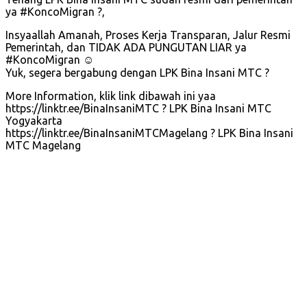
ya #KoncoMigran ?,
Insyaallah Amanah, Proses Kerja Transparan, Jalur Resmi
Pemerintah, dan TIDAK ADA PUNGUTAN LIAR ya
#KoncoMigran ☺️
Yuk, segera bergabung dengan LPK Bina Insani MTC ?
More Information, klik link dibawah ini yaa
https://linktr.ee/BinaInsaniMTC ? LPK Bina Insani MTC
Yogyakarta
https://linktr.ee/BinaInsaniMTCMagelang ? LPK Bina Insani
MTC Magelang
Persiapan kerja ke korea, Kursus bahasa korea, bimbingan
kerja, pendaftaran tes, tes EPS-TOPIK, berkas lamaran,
formulir sending, Paspor, sertifikat eps-TOPIK, medical
check up, Sending, Slc, visa, pap, prelim, preliminary
training, unfit, training center, belajar bahasa korea, tempat
kerja, bahasa korea di jogja, gagal tes, lapor imigrasi,