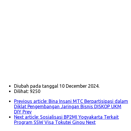
sending disetujui, skck, terbang, sending ulang, skill tes,
Deportasi, soal tes, pengumuman tes, cbt korea, pbt, tes
sistem poin, tes fishing, tes skill dan kompetensi, latihan
skill tes, cbt simulator, bnp2tki, np2mi, bp3tki, biaya kerja ke
korea, score sistem poin, pendaftaran online, Kursus
online, bahasa korea online, proses mandiri. Roster, Kursus
bahasa korea online, Kursus Jepang online, Tokutei Ginou,
kerja ke jepang, visa Tokutei Ginou, SSW, Specified Skilled
Worker, JFT Basic, Level A1, Level A2, Level B1, Level B2,
Level C1, Level C2, JLPT, Japanese Language Proficiency
Test, N1, N2, N3, N4, N5, blended learning, hybrid learning,
pembelajaran online, kemdikbud, kemnaker, Corona,
Corona di korea, pemberangkatan ke Korea,
Pemberangkatan ke Jepang, Wawancara User, Perusahaan
Jepang, Perusahaan Korea, CPMI, CTKI
Diubah pada tanggal 10 December 2024.
Dilihat: 9250
Previous article: Bina Insani MTC Berpartisipasi dalam
Diklat Pengembangan Jaringan Bisnis DISKOP UKM
DIY
Prev
Next article: Sosialisasi BP2MI Yogyakarta Terkait
Program SSW Visa Tokutei Ginou
Next