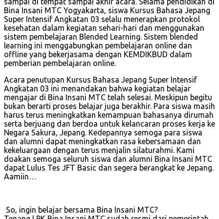
sampai di tempat sampai akhir acara. Selama pendidikan di
Bina Insani MTC Yogyakarta, siswa Kursus Bahasa Jepang
Super Intensif Angkatan 03 selalu menerapkan protokol
kesehatan dalam kegiatan sehari-hari dan menggunakan
sistem pembelajaran Blended Learning. Sistem blended
learning ini menggabungkan pembelajaran online dan
offline yang bekerjasama dengan KEMDIKBUD dalam
pemberian pembelajaran online.
Acara penutupan Kursus Bahasa Jepang Super Intensif
Angkatan 03 ini menandakan bahwa kegiatan belajar
mengajar di Bina Insani MTC telah selesai. Meskipun begitu
bukan berarti proses belajar juga berakhir. Para siswa masih
harus terus meningkatkan kemampuan bahasanya dirumah
serta berjuang dan berdoa untuk kelancaran proses kerja ke
Negara Sakura, Jepang. Kedepannya semoga para siswa
dan alumni dapat meningkatkan rasa kebersamaan dan
kekeluargaan dengan terus menjalin silaturahmi. Kami
doakan semoga seluruh siswa dan alumni Bina Insani MTC
dapat Lulus Tes JFT Basic dan segera berangkat ke Jepang.
Aamiin…
So, ingin belajar bersama Bina Insani MTC?
Tenang LPK Bina Insani MTC sudah resmi dari pemerintah