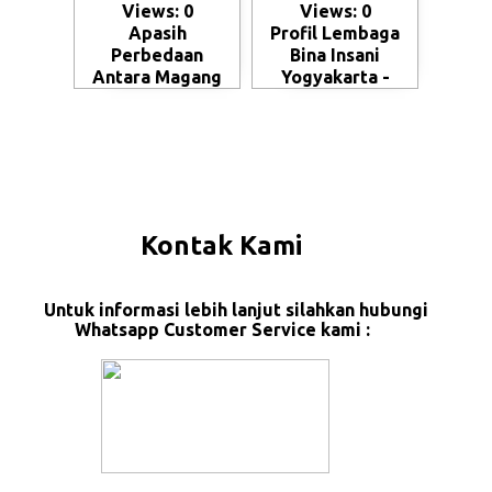
Views: 0
Views: 0
Apasih
Profil Lembaga
Perbedaan
Bina Insani
Antara Magang
Yogyakarta -
dan Kerja ke
Magelang
Jepang - Skema
penempatan SSW
(Specified Skilled
Worker)
Kontak Kami
Untuk informasi lebih lanjut silahkan hubungi
Whatsapp Customer Service kami :