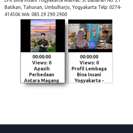
LPK Bina Insani Yogyakarta Alamat: Jl. Babaran No. 21
Batikan, Tahunan, Umbulharjo, Yogyakarta Telp: 0274-
414506 WA: 085 29 290 2900
00:00:00
00:00:00
Views: 0
Views: 0
Apasih
Profil Lembaga
Perbedaan
Bina Insani
Antara Magang
Yogyakarta -
dan Kerja ke
Magelang
Jepang - Skema
penempatan
SSW (Specified
Skilled Worker)