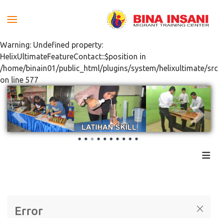
Warning: Undefined property:
HelixUltimateFeatureContact::$position in
/home/binain01/public_html/plugins/system/helixultimate/src
on line 577
≡
Error