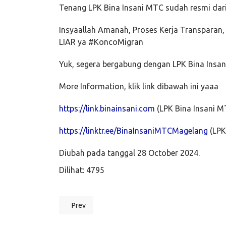
Tenang LPK Bina Insani MTC sudah resmi da
Insyaallah Amanah, Proses Kerja Transpara
LIAR ya #KoncoMigran
Yuk, segera bergabung dengan LPK Bina Insa
More Information, klik link dibawah ini yaaa
https://link.binainsani.com
(LPK Bina Insani M
https://linktr.ee/BinaInsaniMTCMagelang
(LPK
Diubah pada tanggal 28 October 2024.
Dilihat: 4795
Prev
Previous article: Proses Program Jepang