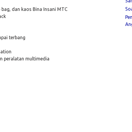
Sa
So
ie bag, dan kaos Bina Insani MTC
ack
Pe
Ang
g
mpai terbang
dation
n peralatan multimedia