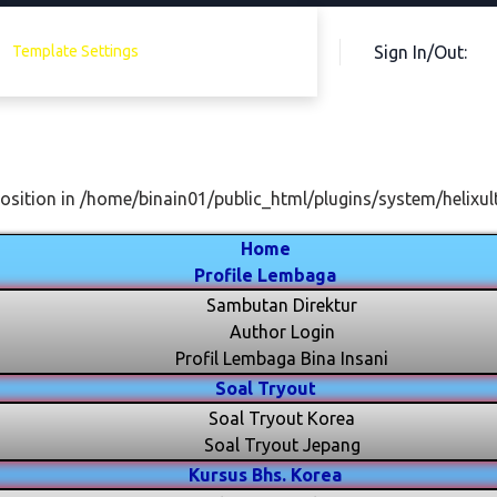
Sign In/Out:
Template Settings
osition in /home/binain01/public_html/plugins/system/helixul
Home
Profile Lembaga
Sambutan Direktur
Author Login
Profil Lembaga Bina Insani
Soal Tryout
Soal Tryout Korea
Soal Tryout Jepang
Kursus Bhs. Korea