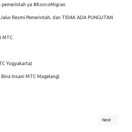
ri pemerintah ya #KoncoMigran
n, Jalur Resmi Pemerintah, dan TIDAK ADA PUNGUTAN
ni MTC
TC Yogyakarta)
 Bina Insani MTC Magelang)
Next
Next article: B