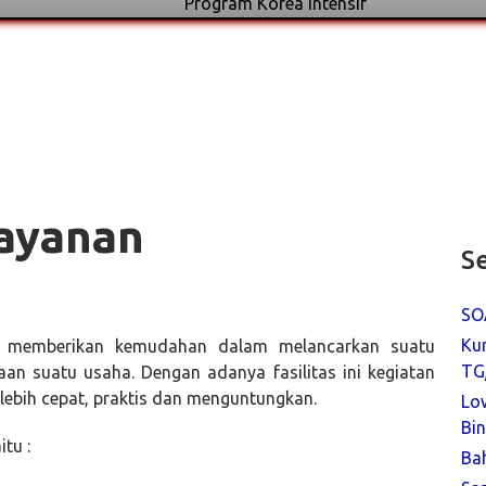
Program Korea Intensif
layanan
Se
SO
Ku
pat memberikan kemudahan dalam melancarkan suatu
TG
an suatu usaha. Dengan adanya fasilitas ini kegiatan
lebih cepat, praktis dan menguntungkan.
Lo
Bin
tu :
Ba