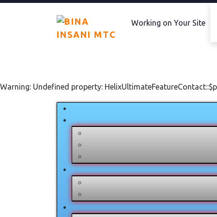
Working on Your Site
Warning: Undefined property: HelixUltimateFeatureContact::$p