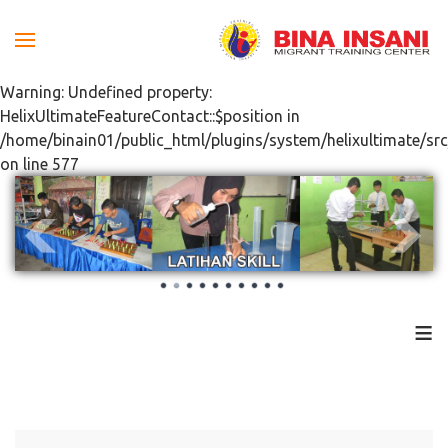
Warning: Undefined property:
HelixUltimateFeatureContact::$position in
/home/binain01/public_html/plugins/system/helixultimate/src
on line 577
≡