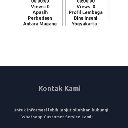
00:00:00
00:00:00
Views: 0
Views: 0
Apasih
Profil Lembaga
Perbedaan
Bina Insani
Antara Magang
Yogyakarta -
dan Kerja ke
Magelang
Jepang - Skema
penempatan
SSW (Specified
Skilled Worker)
Kontak Kami
Untuk informasi lebih lanjut silahkan hubungi
Whatsapp Customer Service kami :