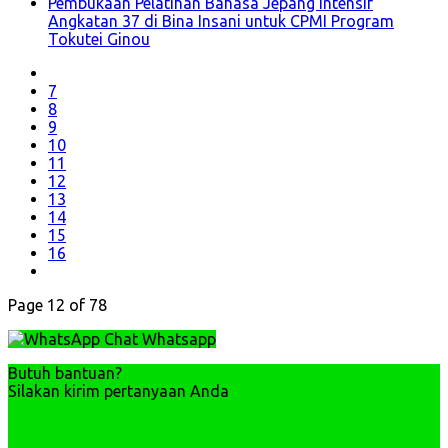
Pembukaan Pelatihan Bahasa Jepang Intensif
Angkatan 37 di Bina Insani untuk CPMI Program
Tokutei Ginou
7
8
9
10
11
12
13
14
15
16
Page 12 of 78
Chat Whatsapp
Butuh bantuan?
Silakan kirim pertanyaan Anda