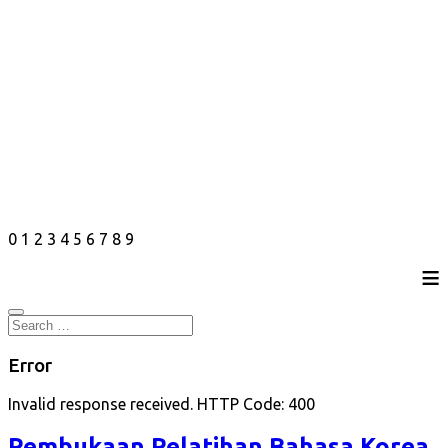
0
1
2
3
4
5
6
7
8
9
≡
Error
Invalid response received. HTTP Code: 400
Pembukaan Pelatihan Bahasa Korea